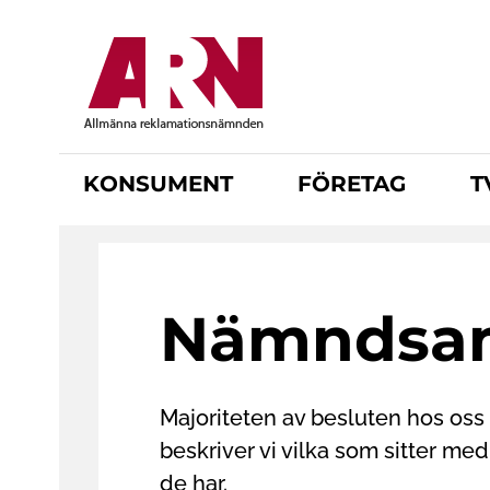
H
o
p
p
a
t
KONSUMENT
FÖRETAG
T
i
l
l
h
u
Nämndsa
v
u
d
i
Majoriteten av besluten hos oss
n
beskriver vi vilka som sitter me
n
e
de har.