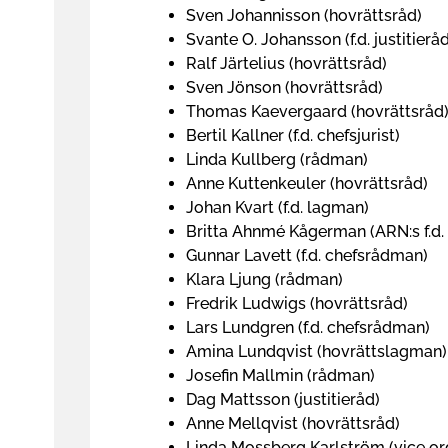
Sven Johannisson (hovrättsråd)
Svante O. Johansson (f.d. justitierå
Ralf Järtelius (hovrättsråd)
Sven Jönson (hovrättsråd)
Thomas Kaevergaard (hovrättsråd
Bertil Kallner (f.d. chefsjurist)
Linda Kullberg (rådman)
Anne Kuttenkeuler (hovrättsråd)
Johan Kvart (f.d. lagman)
Britta Ahnmé Kågerman (ARN:s f.d. 
Gunnar Lavett (f.d. chefsrådman)
Klara Ljung (rådman)
Fredrik Ludwigs (hovrättsråd)
Lars Lundgren (f.d. chefsrådman)
Amina Lundqvist (hovrättslagman)
Josefin Mallmin (rådman)
Dag Mattsson (justitieråd)
Anne Mellqvist (hovrättsråd)
Linda Mossberg Karlström (vice or