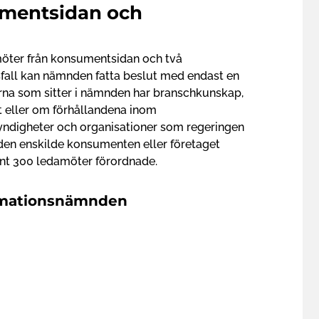
umentsidan och
ter från konsumentsidan och två
sfall kan nämnden fatta beslut med endast en
rna som sitter i nämnden har branschkunskap,
t eller om förhållandena inom
digheter och organisationer som regeringen
 den enskilde konsumenten eller företaget
runt 300 ledamöter förordnade.
amationsnämnden