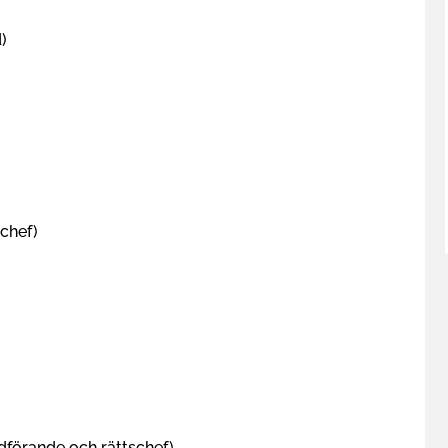
d)
)
chef)
dförande och rättschef)