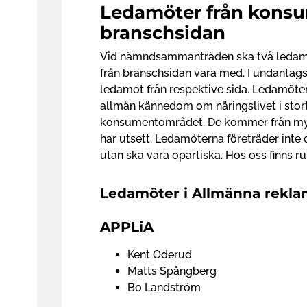
Ledamöter från kons
branschsidan
Vid nämndsammanträden ska två ledamö
från branschsidan vara med. I undantag
ledamot från respektive sida. Ledamöte
allmän kännedom om näringslivet i stor
konsumentområdet. De kommer från myn
har utsett. Ledamöterna företräder inte
utan ska vara opartiska. Hos oss finns 
Ledamöter i Allmänna rekl
APPLiA
Kent Oderud
Matts Spångberg
Bo Landström