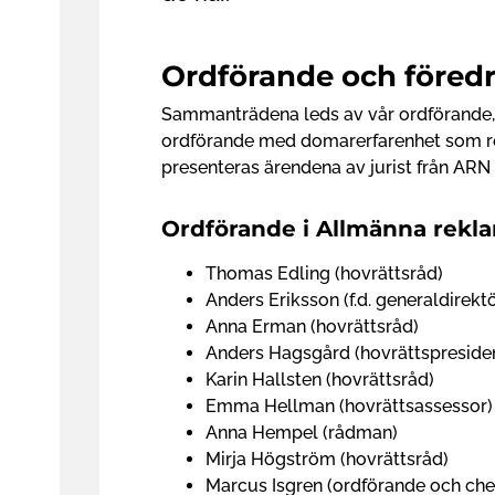
h
å
Ordförande och föred
l
l
Sammanträdena leds av vår ordförande, 
e
ordförande med domarerfarenhet som r
t
presenteras ärendena av jurist från ARN 
Ordförande i Allmänna rek
Thomas Edling (hovrättsråd)
Anders Eriksson (f.d. generaldirektö
Anna Erman (hovrättsråd)
Anders Hagsgård (hovrättspreside
Karin Hallsten (hovrättsråd)
Emma Hellman (hovrättsassessor)
Anna Hempel (rådman)
Mirja Högström (hovrättsråd)
Marcus Isgren (ordförande och ch