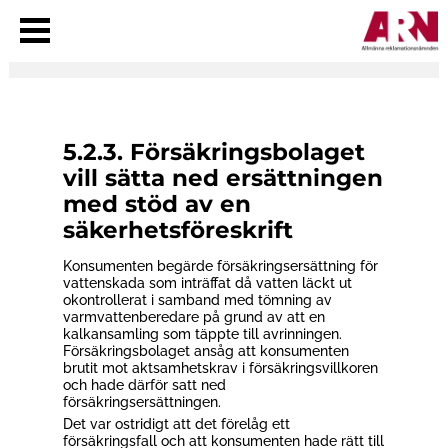
V
i
s
a
m
e
n
y
5.2.3. Försäkringsbolaget
vill sätta ned ersättningen
med stöd av en
säkerhetsföreskrift
Konsumenten begärde försäkringsersättning för
vattenskada som inträffat då vatten läckt ut
okontrollerat i samband med tömning av
varmvattenberedare på grund av att en
kalkansamling som täppte till avrinningen.
Försäkringsbolaget ansåg att konsumenten
brutit mot aktsamhetskrav i försäkringsvillkoren
och hade därför satt ned
försäkringsersättningen.
Det var ostridigt att det förelåg ett
försäkringsfall och att konsumenten hade rätt till