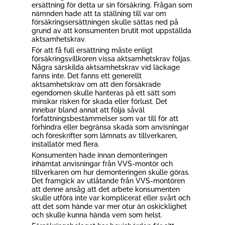
ersättning för detta ur sin försäkring. Frågan som
nämnden hade att ta ställning till var om
försäkringsersättningen skulle sättas ned på
grund av att konsumenten brutit mot uppställda
aktsamhetskrav.
För att få full ersättning måste enligt
försäkringsvillkoren vissa aktsamhetskrav följas.
Några särskilda aktsamhetskrav vid läckage
fanns inte. Det fanns ett generellt
aktsamhetskrav om att den försäkrade
egendomen skulle hanteras på ett sätt som
minskar risken för skada eller förlust. Det
innebar bland annat att följa såväl
författningsbestämmelser som var till för att
förhindra eller begränsa skada som anvisningar
och föreskrifter som lämnats av tillverkaren,
installatör med flera.
Konsumenten hade innan demonteringen
inhämtat anvisningar från VVS-montör och
tillverkaren om hur demonteringen skulle göras.
Det framgick av utlåtande från VVS-montören
att denne ansåg att det arbete konsumenten
skulle utföra inte var komplicerat eller svårt och
att det som hände var mer otur än oskicklighet
och skulle kunna hända vem som helst.