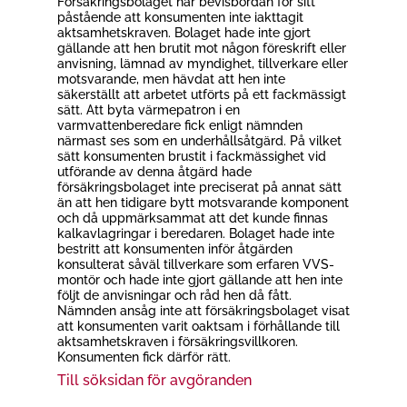
Försäkringsbolaget har bevisbördan för sitt
påstående att konsumenten inte iakttagit
aktsamhetskraven. Bolaget hade inte gjort
gällande att hen brutit mot någon föreskrift eller
anvisning, lämnad av myndighet, tillverkare eller
motsvarande, men hävdat att hen inte
säkerställt att arbetet utförts på ett fackmässigt
sätt. Att byta värmepatron i en
varmvattenberedare fick enligt nämnden
närmast ses som en underhållsåtgärd. På vilket
sätt konsumenten brustit i fackmässighet vid
utförande av denna åtgärd hade
försäkringsbolaget inte preciserat på annat sätt
än att hen tidigare bytt motsvarande komponent
och då uppmärksammat att det kunde finnas
kalkavlagringar i beredaren. Bolaget hade inte
bestritt att konsumenten inför åtgärden
konsulterat såväl tillverkare som erfaren VVS-
montör och hade inte gjort gällande att hen inte
följt de anvisningar och råd hen då fått.
Nämnden ansåg inte att försäkringsbolaget visat
att konsumenten varit oaktsam i förhållande till
aktsamhetskraven i försäkringsvillkoren.
Konsumenten fick därför rätt.
Till söksidan för avgöranden