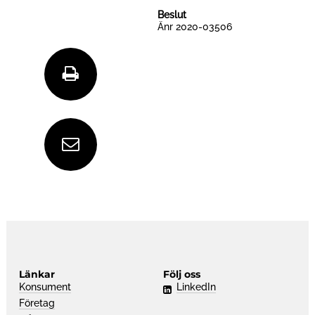
Beslut
Änr 2020-03506
S
k
D
r
e
i
l
Länkar
Följ oss
v
Konsument
LinkedIn
a
Företag