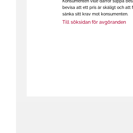
Konsumenten ville därför slippa bet
h
bevisa att ett pris är skäligt och 
å
sänka sitt krav mot konsumenten.
l
Till söksidan för avgöranden
l
e
t