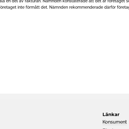
ala en del av fakturan. Nämnden konstaterade att det är företaget 
att företaget inte förmått det. Nämnden rekommenderade därför företa
Länkar
Konsument