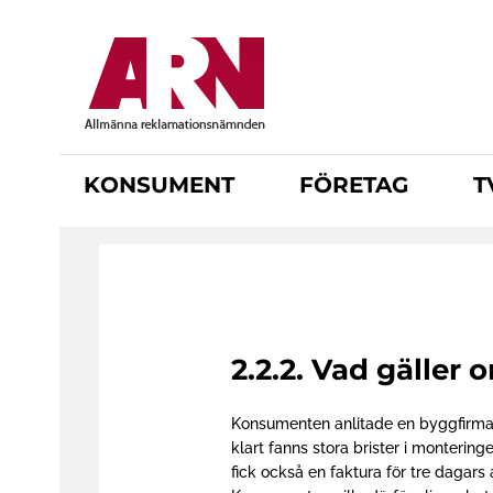
H
o
p
p
a
t
KONSUMENT
FÖRETAG
T
i
l
l
h
u
v
u
2.2.2. Vad gäller
d
i
Konsumenten anlitade en byggfirma
n
klart fanns stora brister i monteri
n
fick också en faktura för tre dagars
e