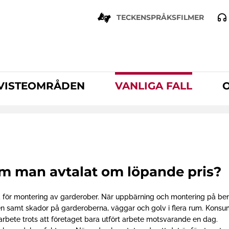
TECKENSPRÅKSFILMER
VISTEOMRÅDEN
VANLIGA FALL
 om man avtalat om löpande pris?
 för montering av garderober. När uppbärning och montering på be
ngen samt skador på garderoberna, väggar och golv i flera rum. Kons
 arbete trots att företaget bara utfört arbete motsvarande en dag.