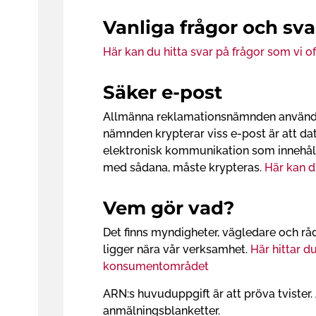
h
Vanliga frågor och sva
å
l
Här kan du hitta svar på frågor som vi o
l
e
Säker e-post
t
Allmänna reklamationsnämnden använder 
nämnden krypterar viss e-post är att dat
elektronisk kommunikation som innehåller
med sådana, måste krypteras.
Här kan d
Vem gör vad?
Det finns myndigheter, vägledare och r
ligger nära vår verksamhet.
Här hittar 
konsumentområdet
ARN:s huvuduppgift är att pröva tvister
anmälningsblanketter.