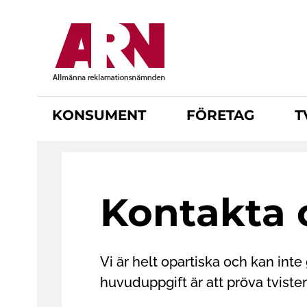
H
o
p
p
a
t
KONSUMENT
FÖRETAG
T
i
l
l
h
u
Kontakta 
v
u
d
i
Vi är helt opartiska och kan inte
n
huvuduppgift är att pröva tvist
n
e