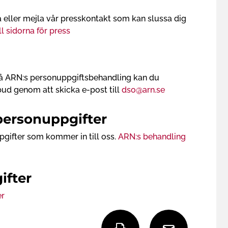
a eller mejla vår presskontakt som kan slussa dig
ill sidorna för press
å ARN:s personuppgifts­behandling kan du
d genom att skicka e-post till
dso@arn.se
personuppgifter
gifter som kommer in till oss.
ARN:s behandling
ifter
er
S
D