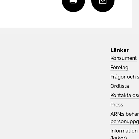
k
e
r
l
Länkar
Konsument
Företag
i
a
Frågor och 
Ordlista
v
v
Kontakta os
Press
ARN:s behan
u
i
personuppgi
Information
(kakor)