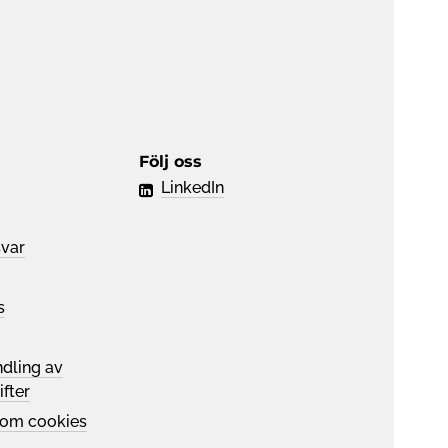
Följ oss
LinkedIn
svar
s
dling av
fter
 om cookies